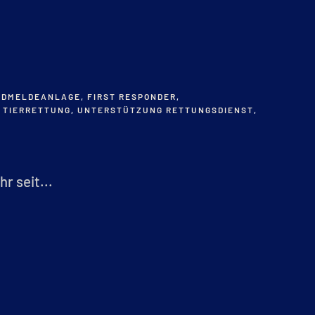
NDMELDEANLAGE
,
FIRST RESPONDER
,
,
TIERRETTUNG
,
UNTERSTÜTZUNG RETTUNGSDIENST
,
r seit...