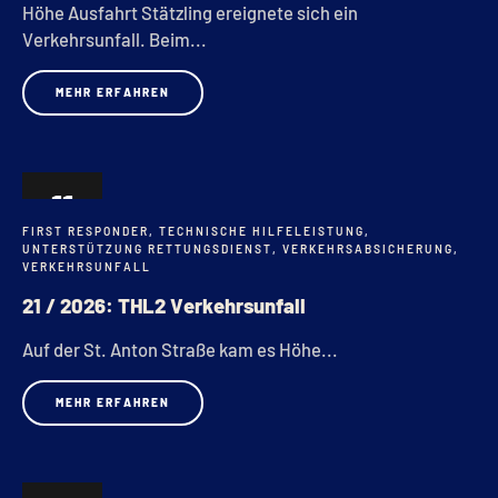
Höhe Ausfahrt Stätzling ereignete sich ein
Verkehrsunfall. Beim...
MEHR ERFAHREN
11
FIRST RESPONDER
,
TECHNISCHE HILFELEISTUNG
,
APR.
UNTERSTÜTZUNG RETTUNGSDIENST
,
VERKEHRSABSICHERUNG
,
VERKEHRSUNFALL
21 / 2026: THL2 Verkehrsunfall
Auf der St. Anton Straße kam es Höhe...
MEHR ERFAHREN