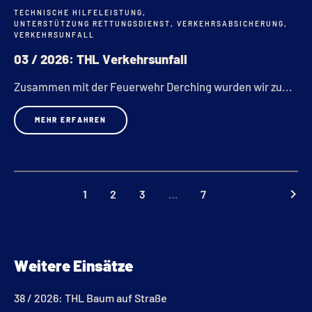
TECHNISCHE HILFELEISTUNG
,
FEB.
UNTERSTÜTZUNG RETTUNGSDIENST
,
VERKEHRSABSICHERUNG
,
VERKEHRSUNFALL
03 / 2026: THL Verkehrsunfall
Zusammen mit der Feuerwehr Derching wurden wir zu...
MEHR ERFAHREN
keyboard_arrow_right
1
2
3
…
7
Weitere Einsätze
38 / 2026: THL Baum auf Straße