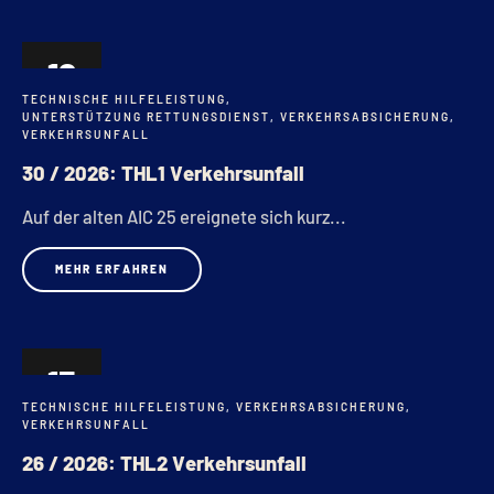
12
TECHNISCHE HILFELEISTUNG
,
JUNI
UNTERSTÜTZUNG RETTUNGSDIENST
,
VERKEHRSABSICHERUNG
,
VERKEHRSUNFALL
30 / 2026: THL1 Verkehrsunfall
Auf der alten AIC 25 ereignete sich kurz...
MEHR ERFAHREN
15
TECHNISCHE HILFELEISTUNG
,
VERKEHRSABSICHERUNG
,
MAI
VERKEHRSUNFALL
26 / 2026: THL2 Verkehrsunfall