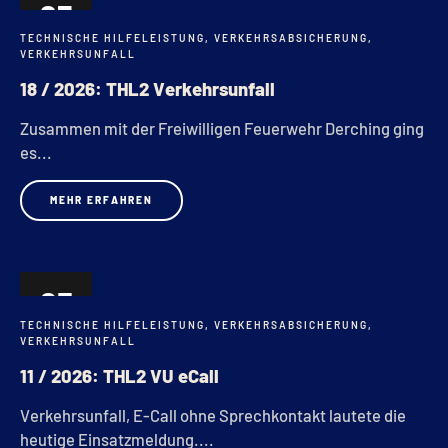
25
TECHNISCHE HILFELEISTUNG
,
VERKEHRSABSICHERUNG
,
MÄRZ
VERKEHRSUNFALL
18 / 2026: THL2 Verkehrsunfall
Zusammen mit der Freiwilligen Feuerwehr Derching ging
es...
MEHR ERFAHREN
03
TECHNISCHE HILFELEISTUNG
,
VERKEHRSABSICHERUNG
,
MÄRZ
VERKEHRSUNFALL
11 / 2026: THL2 VU eCall
Verkehrsunfall, E-Call ohne Sprechkontakt lautete die
heutige Einsatzmeldung....