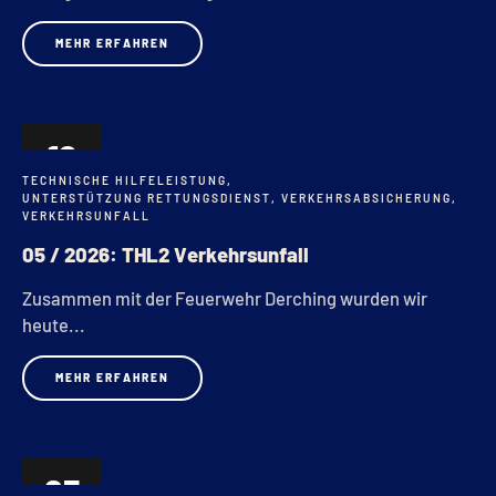
MEHR ERFAHREN
12
TECHNISCHE HILFELEISTUNG
,
FEB.
UNTERSTÜTZUNG RETTUNGSDIENST
,
VERKEHRSABSICHERUNG
,
VERKEHRSUNFALL
05 / 2026: THL2 Verkehrsunfall
Zusammen mit der Feuerwehr Derching wurden wir
heute...
MEHR ERFAHREN
05