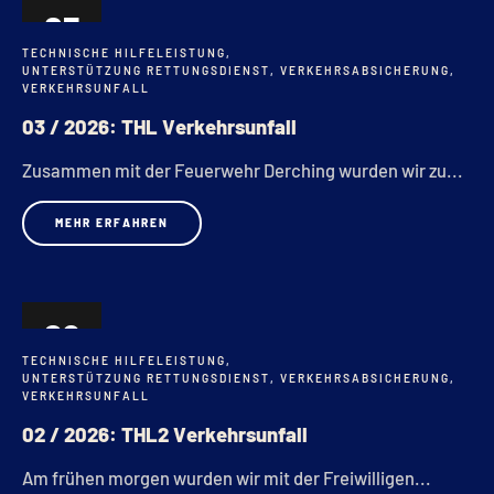
05
TECHNISCHE HILFELEISTUNG
,
FEB.
UNTERSTÜTZUNG RETTUNGSDIENST
,
VERKEHRSABSICHERUNG
,
VERKEHRSUNFALL
03 / 2026: THL Verkehrsunfall
Zusammen mit der Feuerwehr Derching wurden wir zu...
MEHR ERFAHREN
29
TECHNISCHE HILFELEISTUNG
,
JAN.
UNTERSTÜTZUNG RETTUNGSDIENST
,
VERKEHRSABSICHERUNG
,
VERKEHRSUNFALL
02 / 2026: THL2 Verkehrsunfall
Am frühen morgen wurden wir mit der Freiwilligen...