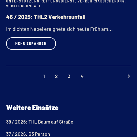
UNTERSTÜTZUNG RETTUNGSDIENST
,
VERKEHRSABSICHERUNG
,
VERKEHRSUNFALL
46 / 2025: THL2 Verkehrsunfall
Im dichten Nebel ereignete sich heute Früh am...
MEHR ERFAHREN
keyboard_arrow_right
1
2
3
4
Weitere Einsätze
38 / 2026: THL Baum auf Straße
37 / 2026: B3 Person