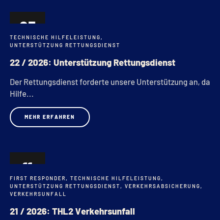
23
TECHNISCHE HILFELEISTUNG
,
APR.
UNTERSTÜTZUNG RETTUNGSDIENST
22 / 2026: Unterstützung Rettungsdienst
Der Rettungsdienst forderte unsere Unterstützung an, da
Hilfe...
MEHR ERFAHREN
11
FIRST RESPONDER
,
TECHNISCHE HILFELEISTUNG
,
APR.
UNTERSTÜTZUNG RETTUNGSDIENST
,
VERKEHRSABSICHERUNG
,
VERKEHRSUNFALL
21 / 2026: THL2 Verkehrsunfall