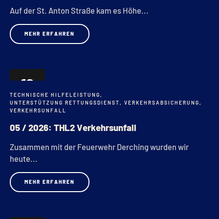
Auf der St. Anton Straße kam es Höhe...
MEHR ERFAHREN
12
TECHNISCHE HILFELEISTUNG
,
FEB.
UNTERSTÜTZUNG RETTUNGSDIENST
,
VERKEHRSABSICHERUNG
,
VERKEHRSUNFALL
05 / 2026: THL2 Verkehrsunfall
Zusammen mit der Feuerwehr Derching wurden wir
heute...
MEHR ERFAHREN