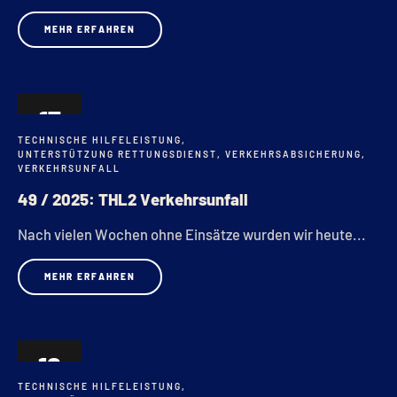
MEHR ERFAHREN
17
TECHNISCHE HILFELEISTUNG
,
DEZ.
UNTERSTÜTZUNG RETTUNGSDIENST
,
VERKEHRSABSICHERUNG
,
VERKEHRSUNFALL
49 / 2025: THL2 Verkehrsunfall
Nach vielen Wochen ohne Einsätze wurden wir heute...
MEHR ERFAHREN
16
TECHNISCHE HILFELEISTUNG
,
OKT.