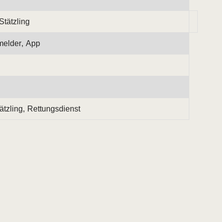
tätzling
melder, App
tzling, Rettungsdienst