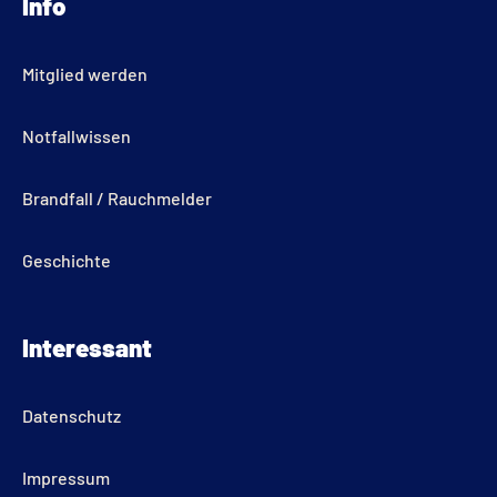
Info
a
u
b
g
b
o
r
e
o
Mitglied werden
a
k
m
Notfallwissen
Brandfall / Rauchmelder
Geschichte
Interessant
Datenschutz
Impressum