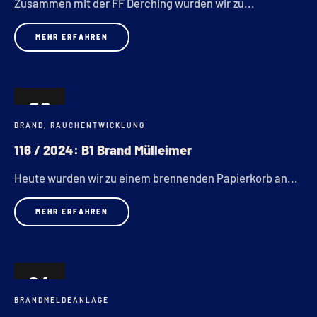
Zusammen mit der FF Derching wurden wir zu...
MEHR ERFAHREN
09
BRAND
,
RAUCHENTWICKLUNG
JULI
116 / 2024: B1 Brand Mülleimer
Heute wurden wir zu einem brennenden Papierkorb an...
MEHR ERFAHREN
04
BRANDMELDEANLAGE
JULI