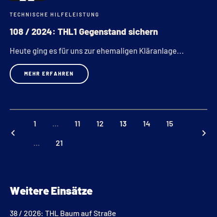
20
TECHNISCHE HILFELEISTUNG
JUNI
108 / 2024: THL1 Gegenstand sichern
Heute ging es für uns zur ehemaligen Kläranlage...
MEHR ERFAHREN
1
…
11
12
13
14
15
keyboard_arrow_left
keyboard_arrow_right
…
21
Weitere Einsätze
38 / 2026: THL Baum auf Straße