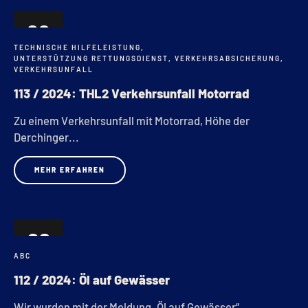
02
TECHNISCHE HILFELEISTUNG
,
JULI
UNTERSTÜTZUNG RETTUNGSDIENST
,
VERKEHRSABSICHERUNG
,
VERKEHRSUNFALL
113 / 2024: THL2 Verkehrsunfall Motorrad
Zu einem Verkehrsunfall mit Motorrad, Höhe der
Derchinger...
MEHR ERFAHREN
26
ABC
JUNI
112 / 2024: Öl auf Gewässer
Wir wurden mit der Meldung „Öl auf Gewässer“...