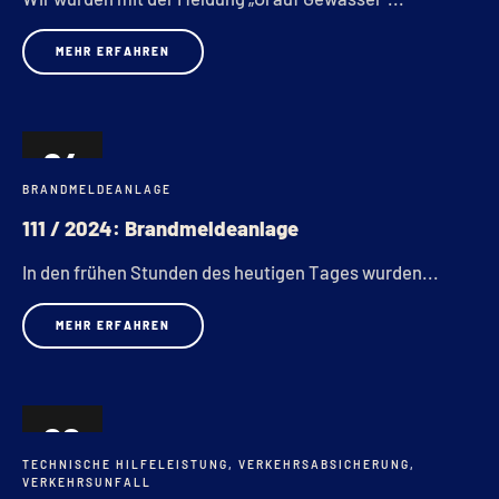
MEHR ERFAHREN
24
BRANDMELDEANLAGE
JUNI
111 / 2024: Brandmeldeanlage
In den frühen Stunden des heutigen Tages wurden...
MEHR ERFAHREN
22
TECHNISCHE HILFELEISTUNG
,
VERKEHRSABSICHERUNG
,
JUNI
VERKEHRSUNFALL