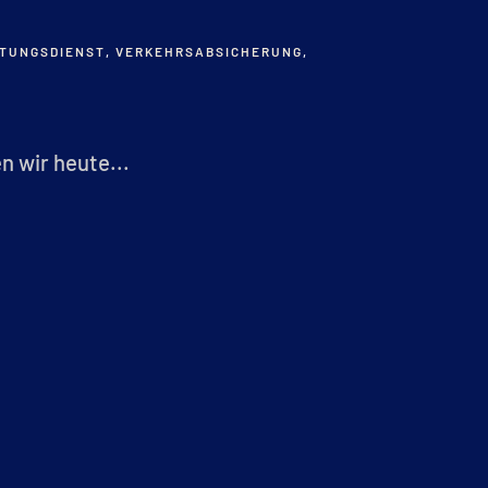
TUNGSDIENST
,
VERKEHRSABSICHERUNG
,
 wir heute...