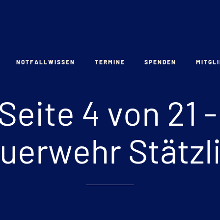
NOTFALLWISSEN
TERMINE
SPENDEN
MITGL
Seite
4
von
21
-
uerwehr
Stätzl