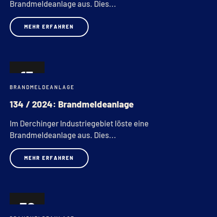
Brandmeldeanlage aus. Dies...
MEHR ERFAHREN
13
BRANDMELDEANLAGE
OKT.
134 / 2024: Brandmeldeanlage
Im Derchinger Industriegebiet löste eine
Brandmeldeanlage aus. Dies...
MEHR ERFAHREN
30