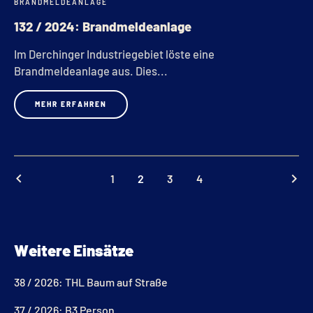
BRANDMELDEANLAGE
SEP.
132 / 2024: Brandmeldeanlage
Im Derchinger Industriegebiet löste eine
Brandmeldeanlage aus. Dies...
MEHR ERFAHREN
keyboard_arrow_left
keyboard_arrow_right
1
2
3
4
Weitere Einsätze
38 / 2026: THL Baum auf Straße
37 / 2026: B3 Person