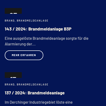
27
BRAND
,
BRANDMELDEANLAGE
NOV.
143 / 2024: Brandmeldanlage B3P
Eine ausgelöste Brandmeldeanlage sorgte für die
Alarmierung der...
MEHR ERFAHREN
13
BRAND
,
BRANDMELDEANLAGE
NOV.
137 / 2024: Brandmeldeanlage
Im Derchinger Industriegebiet löste eine