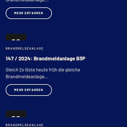
MEHR ERFAHREN
02
BRANDMELDEANLAGE
DEZ.
147 / 2024: Brandmeldanlage B3P
Gleich 2x löste heute früh die gleiche
Brandmeldeanlage...
MEHR ERFAHREN
02
BRANDMELDEANLAGE
DEZ.