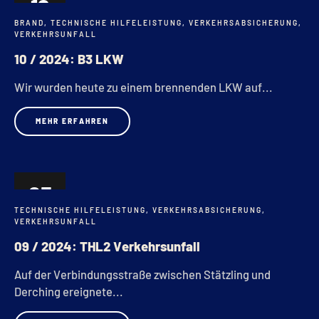
12
BRAND
,
TECHNISCHE HILFELEISTUNG
,
VERKEHRSABSICHERUNG
,
APR.
VERKEHRSUNFALL
10 / 2024: B3 LKW
Wir wurden heute zu einem brennenden LKW auf...
MEHR ERFAHREN
03
TECHNISCHE HILFELEISTUNG
,
VERKEHRSABSICHERUNG
,
APR.
VERKEHRSUNFALL
09 / 2024: THL2 Verkehrsunfall
Auf der Verbindungsstraße zwischen Stätzling und
Derching ereignete...