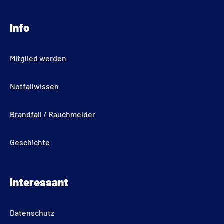
s
u
c
t
t
e
Info
a
u
b
g
b
o
r
e
o
Mitglied werden
a
k
m
Notfallwissen
Brandfall / Rauchmelder
Geschichte
Interessant
Datenschutz