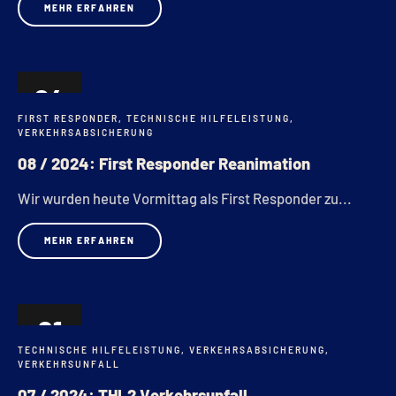
MEHR ERFAHREN
24
FIRST RESPONDER
,
TECHNISCHE HILFELEISTUNG
,
MÄRZ
VERKEHRSABSICHERUNG
08 / 2024: First Responder Reanimation
Wir wurden heute Vormittag als First Responder zu...
MEHR ERFAHREN
21
TECHNISCHE HILFELEISTUNG
,
VERKEHRSABSICHERUNG
,
MÄRZ
VERKEHRSUNFALL
07 / 2024: THL2 Verkehrsunfall