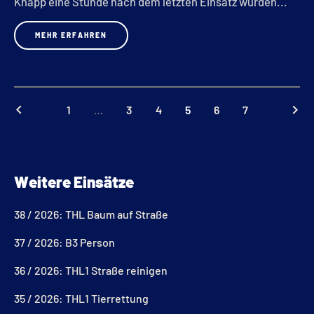
Knapp eine Stunde nach dem letzten Einsatz wurden...
MEHR ERFAHREN
keyboard_arrow_left
keyboard_arrow_right
1
…
3
4
5
6
7
Weitere Einsätze
38 / 2026: THL Baum auf Straße
37 / 2026: B3 Person
36 / 2026: THL1 Straße reinigen
35 / 2026: THL1 Tierrettung