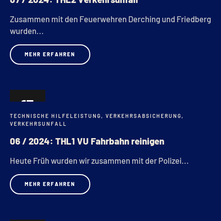
Zusammen mit den Feuerwehren Derching und Friedberg
wurden...
MEHR ERFAHREN
15
TECHNISCHE HILFELEISTUNG
,
VERKEHRSABSICHERUNG
,
MÄRZ
VERKEHRSUNFALL
06 / 2024: THL1 VU Fahrbahn reinigen
Heute Früh wurden wir zusammen mit der Polizei...
MEHR ERFAHREN