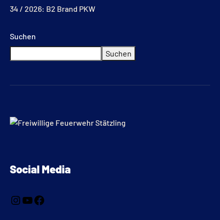
34 / 2026: B2 Brand PKW
Suchen
Suchen
Social Media
i
y
f
n
o
a