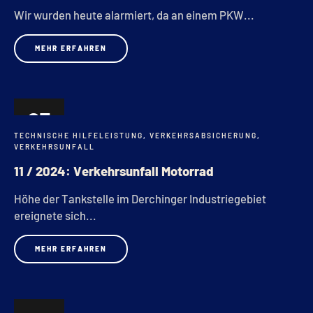
Wir wurden heute alarmiert, da an einem PKW...
MEHR ERFAHREN
27
TECHNISCHE HILFELEISTUNG
,
VERKEHRSABSICHERUNG
,
APR.
VERKEHRSUNFALL
11 / 2024: Verkehrsunfall Motorrad
Höhe der Tankstelle im Derchinger Industriegebiet
ereignete sich...
MEHR ERFAHREN