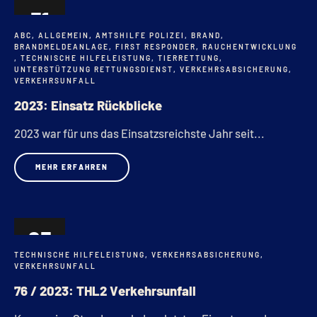
31
ABC
,
ALLGEMEIN
,
AMTSHILFE POLIZEI
,
BRAND
,
DEZ.
BRANDMELDEANLAGE
,
FIRST RESPONDER
,
RAUCHENTWICKLUNG
,
TECHNISCHE HILFELEISTUNG
,
TIERRETTUNG
,
UNTERSTÜTZUNG RETTUNGSDIENST
,
VERKEHRSABSICHERUNG
,
VERKEHRSUNFALL
2023: Einsatz Rückblicke
2023 war für uns das Einsatzsreichste Jahr seit...
MEHR ERFAHREN
23
TECHNISCHE HILFELEISTUNG
,
VERKEHRSABSICHERUNG
,
DEZ.
VERKEHRSUNFALL
76 / 2023: THL2 Verkehrsunfall