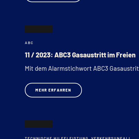
09
ABC
APR.
11 / 2023: ABC3 Gasaustritt im Freien
Mit dem Alarmstichwort ABC3 Gasaustritt
MEHR ERFAHREN
03
TECHNISCHE HILFELEISTUNG
,
VERKEHRSUNFALL