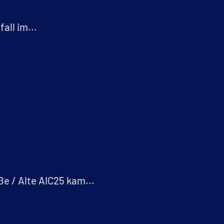
all im...
e / Alte AIC25 kam...